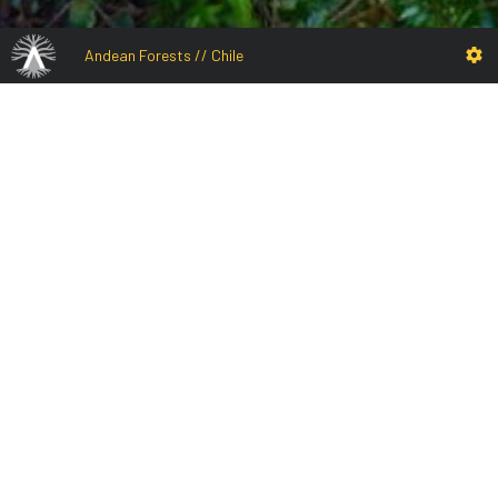
Andean Forests // Chile
EN
El Salto Malleco
El Salto Malleco, con sus 49 mts de altura, forma parte de los
atractivos del parque, a su vez forma parte de la red de
Geositos de la denominación del geoparqueparque Kutralkura
en la Araucanía Andina y la Reserva de Biosfera Araucarias,
ambas nominaciones de Unesco.
Temperate rainforest of the southern Andes
Bosque templado lluvioso de los Andes del sur
Hacia el Salto Malleco
Hacia el Salto Malleco
El Salto Malleco
El Salto Malleco