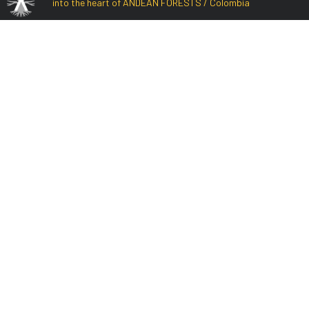
into the heart of ANDEAN FORESTS / Colombia
San Sebastian 2
Municipio 1B
Municipio 1B
San Sebastian 1
San Sebastian 1
San Sebastian 2
San Sebastian 2
San Sebastian 3
San Sebastian 3
Municipio 1A
Municipio 1A
Municipio 2A
Municipio 2A